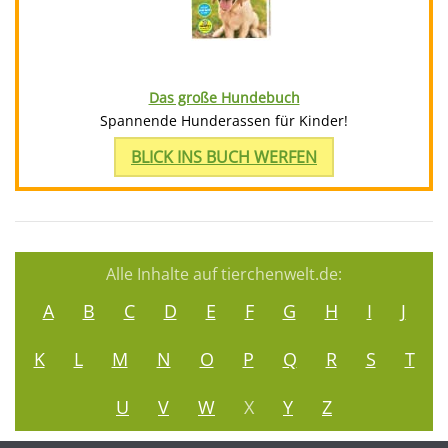
Das große Hundebuch
Spannende Hunderassen für Kinder!
BLICK INS BUCH WERFEN
Alle Inhalte auf tierchenwelt.de:
A
B
C
D
E
F
G
H
I
J
K
L
M
N
O
P
Q
R
S
T
U
V
W
X
Y
Z