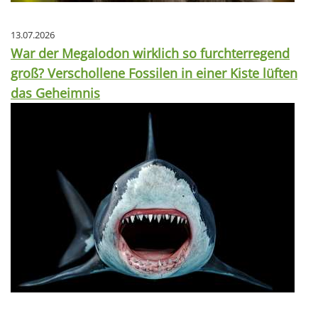
13.07.2026
War der Megalodon wirklich so furchterregend
groß? Verschollene Fossilen in einer Kiste lüften
das Geheimnis