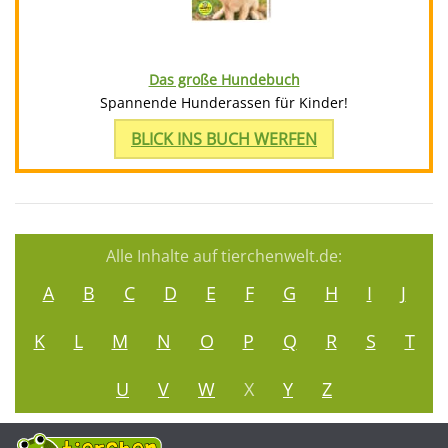
Das große Hundebuch
Spannende Hunderassen für Kinder!
BLICK INS BUCH WERFEN
Alle Inhalte auf tierchenwelt.de:
A
B
C
D
E
F
G
H
I
J
K
L
M
N
O
P
Q
R
S
T
U
V
W
X
Y
Z