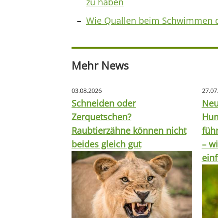
zu haben
Wie Quallen beim Schwimmen d
Mehr News
03.08.2026
27.07
Schneiden oder
Neu
Zerquetschen?
Hum
Raubtierzähne können nicht
füh
beides gleich gut
– wi
ein