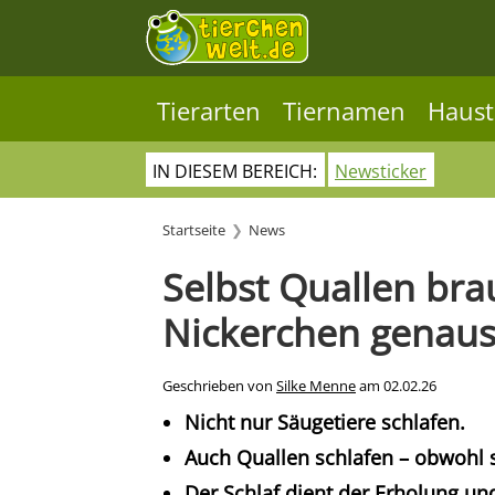
Tierarten
Tiernamen
Haust
IN DIESEM BEREICH:
Newsticker
Startseite
News
Selbst Quallen bra
Nickerchen genaus
Geschrieben von
Silke Menne
am
02.02.26
Nicht nur Säugetiere schlafen.
Auch Quallen schlafen – obwohl s
Der Schlaf dient der Erholung und