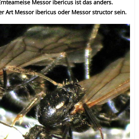
rnteameise Messor ibericus ist das anders.
Art Messor ibericus oder Messor structor sein.