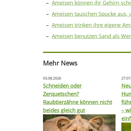
Ameisen können ihr Gehirn sch
Ameisen tauschen Spucke aus, u
Ameisen trinken ihre eigene Am
Ameisen benutzen Sand als We
Mehr News
03.08.2026
27.07
Schneiden oder
Neu
Zerquetschen?
Hum
Raubtierzähne können nicht
füh
beides gleich gut
– wi
ein