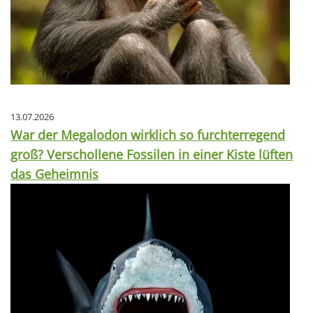
13.07.2026
War der Megalodon wirklich so furchterregend
groß? Verschollene Fossilen in einer Kiste lüften
das Geheimnis