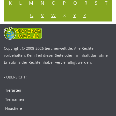
K
L
M
N
O
P
Q
R
S
T
U
V
W
X
Y
Z
Copyright © 2008-2026 tierchenwelt.de. Alle Rechte
vorbehalten. Kein Teil dieser Seite oder ihr Inhalt darf ohne
Erlaubnis der Rechteinhaber vervielfältigt werden.
• ÜBERSICHT:
Tierarten
Tiernamen
Haustiere