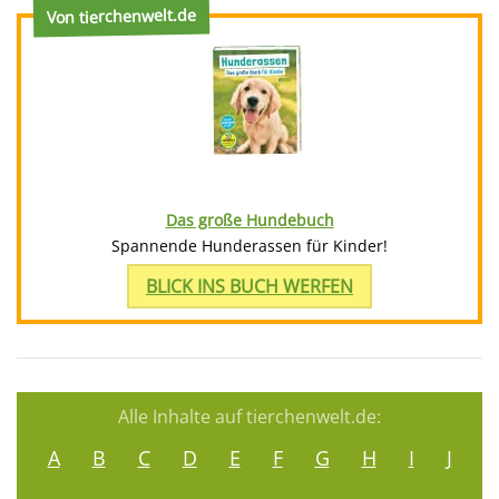
Von tierchenwelt.de
Das große Hundebuch
Spannende Hunderassen für Kinder!
BLICK INS BUCH WERFEN
Alle Inhalte auf tierchenwelt.de:
A
B
C
D
E
F
G
H
I
J