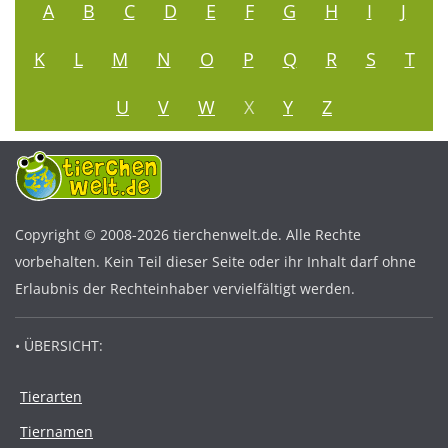
A
B
C
D
E
F
G
H
I
J
K
L
M
N
O
P
Q
R
S
T
U
V
W
X
Y
Z
Copyright © 2008-2026 tierchenwelt.de. Alle Rechte
vorbehalten. Kein Teil dieser Seite oder ihr Inhalt darf ohne
Erlaubnis der Rechteinhaber vervielfältigt werden.
• ÜBERSICHT:
Tierarten
Tiernamen