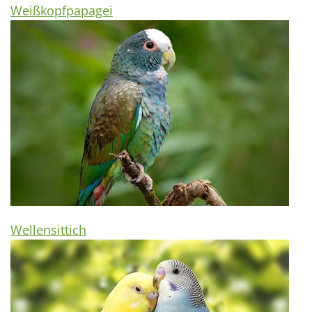
Weißkopfpapagei
Wellensittich