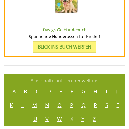
Das große Hundebuch
Spannende Hunderassen für Kinder!
BLICK INS BUCH WERFEN
Alle Inhalte auf tierchenwelt.de:
A
B
C
D
E
F
G
H
I
J
K
L
M
N
O
P
Q
R
S
T
U
V
W
X
Y
Z