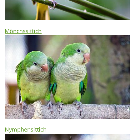
Mönchssittich
Nymphensittich