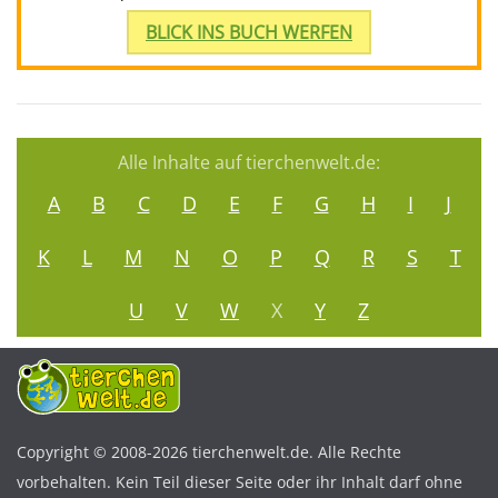
BLICK INS BUCH WERFEN
Alle Inhalte auf tierchenwelt.de:
A
B
C
D
E
F
G
H
I
J
K
L
M
N
O
P
Q
R
S
T
U
V
W
X
Y
Z
Copyright © 2008-2026 tierchenwelt.de. Alle Rechte
vorbehalten. Kein Teil dieser Seite oder ihr Inhalt darf ohne