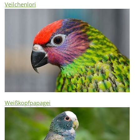
Veilchenlori
Weißkopfpapagei