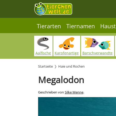
Tierarten
Tiernamen
Haust
Aalfische
Karpfenartige
Barschverwandte
Startseite
Haie und Rochen
Megalodon
Geschrieben von
Silke Menne
.