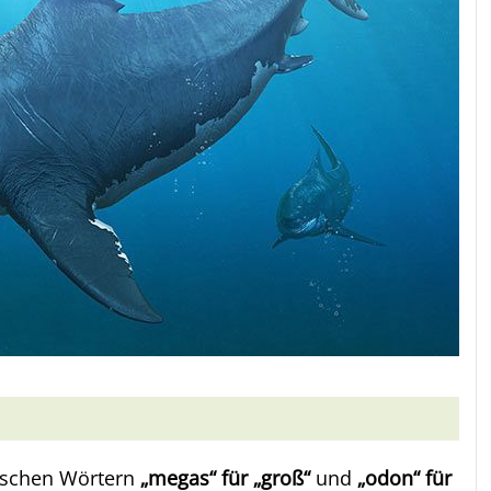
ischen Wörtern
„megas“ für „groß“
und
„odon“ für