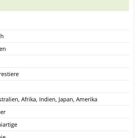
/h
en
estiere
tralien, Afrika, Indien, Japan, Amerika
er
iartige
ie