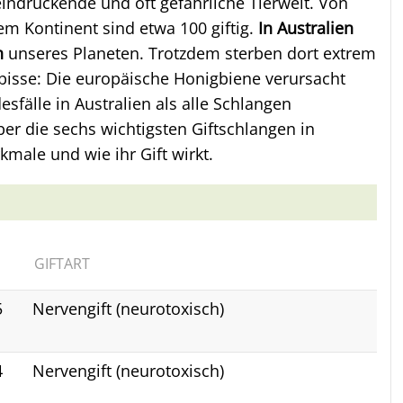
eindruckende und oft gefährliche Tierwelt. Von
m Kontinent sind etwa 100 giftig.
In Australien
n
unseres Planeten. Trotzdem sterben dort extrem
isse: Die europäische Honigbiene verursacht
sfälle in Australien als alle Schlangen
er die sechs wichtigsten Giftschlangen in
male und wie ihr Gift wirkt.
E
GIFTART
5
Nervengift (neurotoxisch)
4
Nervengift (neurotoxisch)