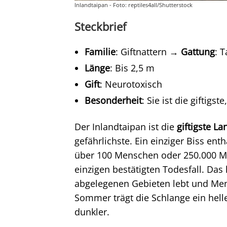
Inlandtaipan - Foto: reptiles4all/Shutterstock
Steckbrief
Familie
: Giftnattern →
Gattung
: 
Länge
: Bis 2,5 m
Gift
: Neurotoxisch
Besonderheit
: Sie ist die giftigst
Der Inlandtaipan ist die
giftigste L
gefährlichste. Ein einziger Biss ent
über 100 Menschen oder 250.000 Mäu
einzigen bestätigten Todesfall. Das 
abgelegenen Gebieten lebt und Men
Sommer trägt die Schlange ein hell
dunkler.