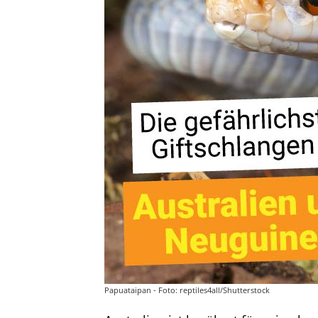
Papuataipan - Foto: reptiles4all/Shutterstock