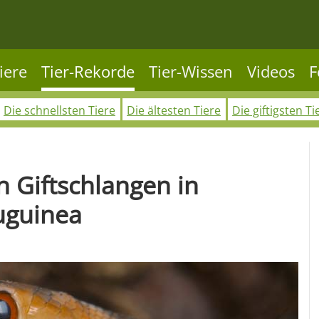
iere
Tier-Rekorde
Tier-Wissen
Videos
F
Die schnellsten Tiere
Die ältesten Tiere
Die giftigsten Ti
n Giftschlangen in
uguinea