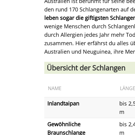
Australien ist berühmt für seine be
den rund 170 Schlangenarten auf de
leben sogar die giftigsten Schlange
wenige Menschen durch Schlangenb
durch Allergien jedes Jahr mehr Tode
zusammen. Hier erfährst du alles üb
Australien und Neuguinea, ihre Merk
Übersicht der Schlangen
NAME
LÄNG
Inlandtaipan
bis 2,
m
Gewöhnliche
bis 2,
Braunschlange
m