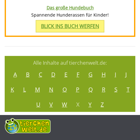
Das große Hundebuch
Spannende Hunderassen für Kinder!
BLICK INS BUCH WERFEN
Alle Inhalte auf tierchenwelt.de:
A
B
C
D
E
F
G
H
I
J
K
L
M
N
O
P
Q
R
S
T
U
V
W
X
Y
Z