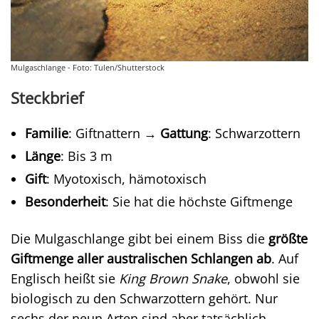
Mulgaschlange - Foto: Tulen/Shutterstock
Steckbrief
Familie
: Giftnattern →
Gattung
: Schwarzottern
Länge
: Bis 3 m
Gift
: Myotoxisch, hämotoxisch
Besonderheit
: Sie hat die höchste Giftmenge
Die Mulgaschlange gibt bei einem Biss die
größte
Giftmenge aller australischen Schlangen ab
. Auf
Englisch heißt sie
King Brown Snake
, obwohl sie
biologisch zu den Schwarzottern gehört. Nur
sechs der neun Arten sind aber tatsächlich