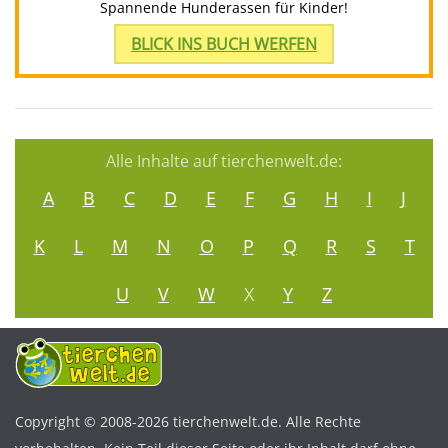
Spannende Hunderassen für Kinder!
BLICK INS BUCH WERFEN
Alle Inhalte auf tierchenwelt.de:
A
B
C
D
E
F
G
H
I
J
K
L
M
N
O
P
Q
R
S
T
U
V
W
X
Y
Z
Copyright © 2008-2026 tierchenwelt.de. Alle Rechte