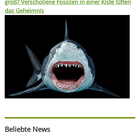
groß? Verschollene Fossilen in einer Kiste lüften
das Geheimnis
Beliebte News