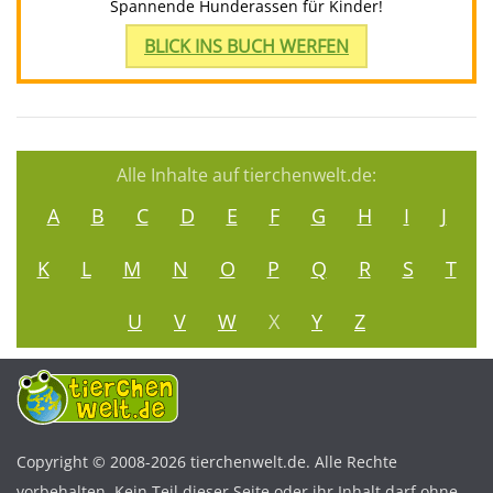
Spannende Hunderassen für Kinder!
BLICK INS BUCH WERFEN
Alle Inhalte auf tierchenwelt.de:
A
B
C
D
E
F
G
H
I
J
K
L
M
N
O
P
Q
R
S
T
U
V
W
X
Y
Z
Copyright © 2008-2026 tierchenwelt.de. Alle Rechte
vorbehalten. Kein Teil dieser Seite oder ihr Inhalt darf ohne