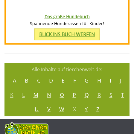
Das große Hundebuch
Spannende Hunderassen für Kinder!
BLICK INS BUCH WERFEN
Alle Inhalte auf tierchenwelt.de:
A
B
C
D
E
F
G
H
I
J
K
L
M
N
O
P
Q
R
S
T
U
V
W
X
Y
Z