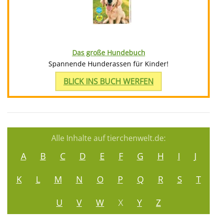
Das große Hundebuch
Spannende Hunderassen für Kinder!
BLICK INS BUCH WERFEN
Alle Inhalte auf tierchenwelt.de:
A
B
C
D
E
F
G
H
I
J
K
L
M
N
O
P
Q
R
S
T
U
V
W
X
Y
Z