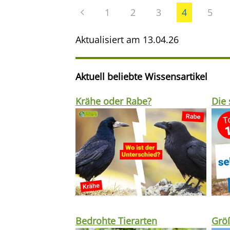
1
2
3
4
5
Aktualisiert am
13.04.26
Aktuell beliebte Wissensartikel
Krähe oder Rabe?
Die 
Bedrohte Tierarten
Größ