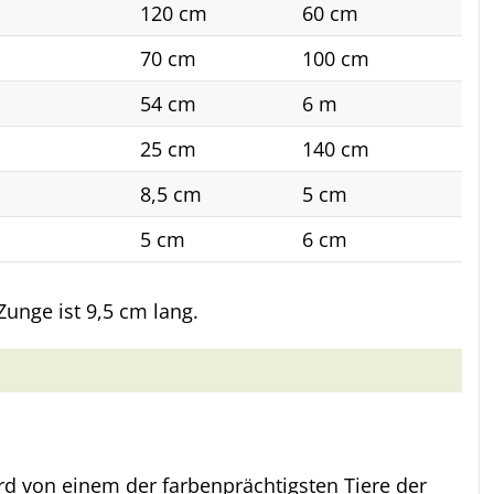
120 cm
60 cm
70 cm
100 cm
54 cm
6 m
25 cm
140 cm
8,5 cm
5 cm
5 cm
6 cm
unge ist 9,5 cm lang.
d von einem der farbenprächtigsten Tiere der