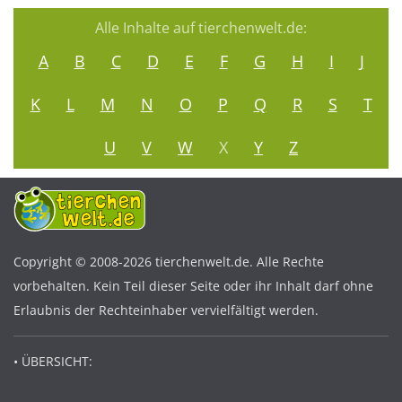
Alle Inhalte auf tierchenwelt.de:
A
B
C
D
E
F
G
H
I
J
K
L
M
N
O
P
Q
R
S
T
U
V
W
X
Y
Z
Copyright © 2008-2026 tierchenwelt.de. Alle Rechte
vorbehalten. Kein Teil dieser Seite oder ihr Inhalt darf ohne
Erlaubnis der Rechteinhaber vervielfältigt werden.
• ÜBERSICHT: