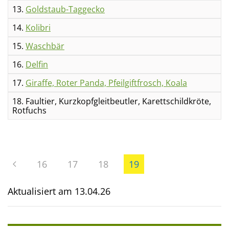
13.
Goldstaub-Taggecko
14.
Kolibri
15.
Waschbär
16.
Delfin
17.
Giraffe, Roter Panda, Pfeilgiftfrosch, Koala
18. Faultier, Kurzkopfgleitbeutler, Karettschildkröte,
Rotfuchs
16
17
18
19
Aktualisiert am
13.04.26