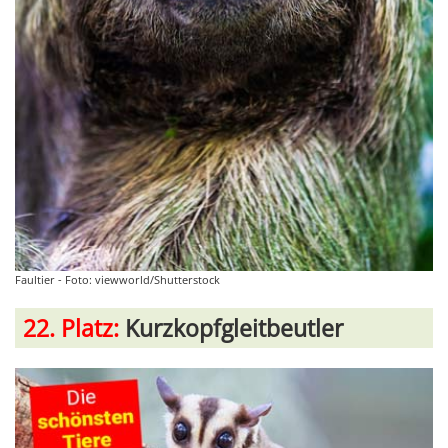
Faultier - Foto: viewworld/Shutterstock
22. Platz:
Kurzkopfgleitbeutler