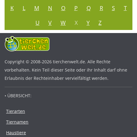
K
L
M
N
O
P
Q
R
S
T
U
V
W
X
Y
Z
Copyright © 2008-2026 tierchenwelt.de. Alle Rechte
vorbehalten. Kein Teil dieser Seite oder ihr Inhalt darf ohne
Erlaubnis der Rechteinhaber vervielfältigt werden.
• ÜBERSICHT:
Tierarten
Tiernamen
Haustiere