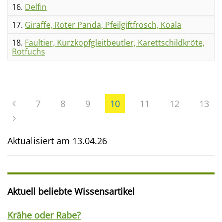
16.
Delfin
17.
Giraffe, Roter Panda, Pfeilgiftfrosch, Koala
18.
Faultier, Kurzkopfgleitbeutler, Karettschildkröte,
Rotfuchs
7
8
9
10
11
12
13
Aktualisiert am
13.04.26
Aktuell beliebte Wissensartikel
Krähe oder Rabe?