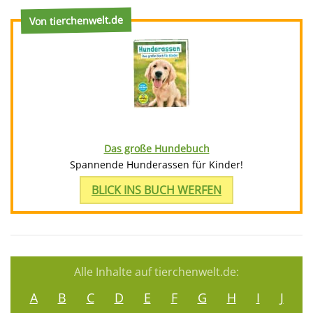
Von tierchenwelt.de
Das große Hundebuch
Spannende Hunderassen für Kinder!
BLICK INS BUCH WERFEN
Alle Inhalte auf tierchenwelt.de:
A
B
C
D
E
F
G
H
I
J