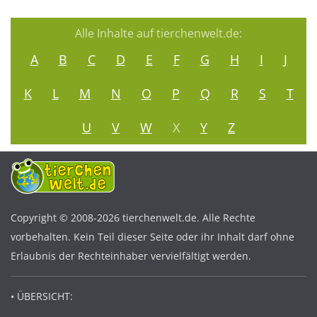
Alle Inhalte auf tierchenwelt.de:
A
B
C
D
E
F
G
H
I
J
K
L
M
N
O
P
Q
R
S
T
U
V
W
X
Y
Z
Copyright © 2008-2026 tierchenwelt.de. Alle Rechte
vorbehalten. Kein Teil dieser Seite oder ihr Inhalt darf ohne
Erlaubnis der Rechteinhaber vervielfältigt werden.
• ÜBERSICHT: