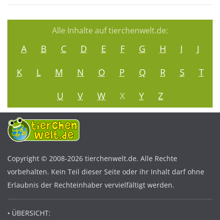
Alle Inhalte auf tierchenwelt.de:
A
B
C
D
E
F
G
H
I
J
K
L
M
N
O
P
Q
R
S
T
U
V
W
X
Y
Z
Copyright © 2008-2026 tierchenwelt.de. Alle Rechte
vorbehalten. Kein Teil dieser Seite oder ihr Inhalt darf ohne
Erlaubnis der Rechteinhaber vervielfältigt werden.
• ÜBERSICHT: