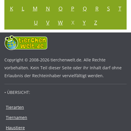
K
L
M
N
O
P
Q
R
S
T
U
V
W
X
Y
Z
Copyright © 2008-2026 tierchenwelt.de. Alle Rechte
vorbehalten. Kein Teil dieser Seite oder ihr Inhalt darf ohne
Erlaubnis der Rechteinhaber vervielfältigt werden.
• ÜBERSICHT:
Tierarten
Tiernamen
Haustiere