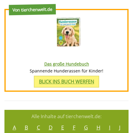
Von tierchenwelt.de
Das große Hundebuch
Spannende Hunderassen für Kinder!
BLICK INS BUCH WERFEN
Alle Inhalte auf tierchenwelt.de:
A
B
C
D
E
F
G
H
I
J