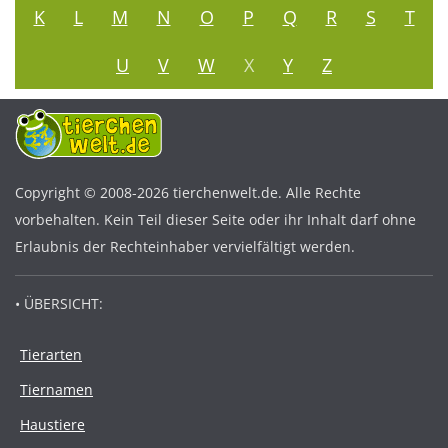
K
L
M
N
O
P
Q
R
S
T
U
V
W
X
Y
Z
Copyright © 2008-2026 tierchenwelt.de. Alle Rechte
vorbehalten. Kein Teil dieser Seite oder ihr Inhalt darf ohne
Erlaubnis der Rechteinhaber vervielfältigt werden.
• ÜBERSICHT:
Tierarten
Tiernamen
Haustiere