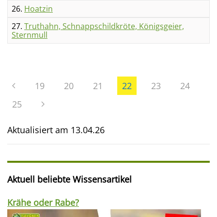
26.
Hoatzin
27.
Truthahn, Schnappschildkröte, Königsgeier,
Sternmull
19
20
21
22
23
24
25
Aktualisiert am
13.04.26
Aktuell beliebte Wissensartikel
Krähe oder Rabe?