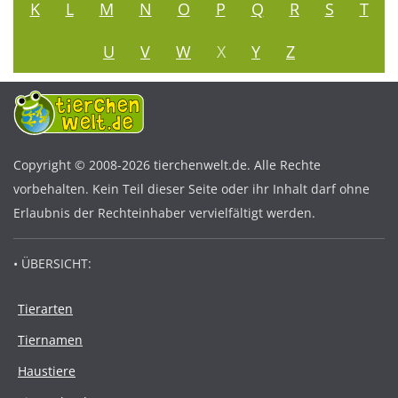
K
L
M
N
O
P
Q
R
S
T
U
V
W
X
Y
Z
Copyright © 2008-2026 tierchenwelt.de. Alle Rechte
vorbehalten. Kein Teil dieser Seite oder ihr Inhalt darf ohne
Erlaubnis der Rechteinhaber vervielfältigt werden.
• ÜBERSICHT:
Tierarten
Tiernamen
Haustiere