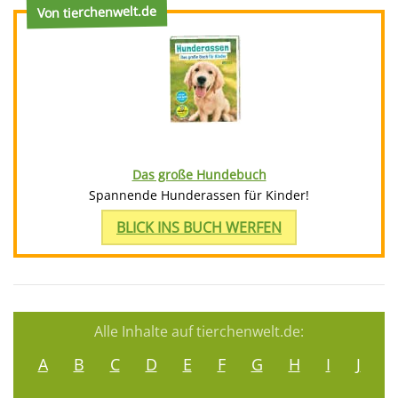
Von tierchenwelt.de
Das große Hundebuch
Spannende Hunderassen für Kinder!
BLICK INS BUCH WERFEN
Alle Inhalte auf tierchenwelt.de:
A
B
C
D
E
F
G
H
I
J