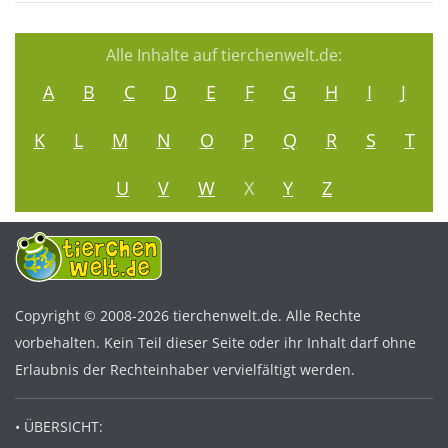
Alle Inhalte auf tierchenwelt.de:
A
B
C
D
E
F
G
H
I
J
K
L
M
N
O
P
Q
R
S
T
U
V
W
X
Y
Z
Copyright © 2008-2026 tierchenwelt.de. Alle Rechte
vorbehalten. Kein Teil dieser Seite oder ihr Inhalt darf ohne
Erlaubnis der Rechteinhaber vervielfältigt werden.
• ÜBERSICHT: