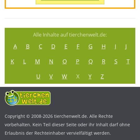
Alle Inhalte auf tierchenwelt.de:
A
B
C
D
E
F
G
H
I
J
K
L
M
N
O
P
Q
R
S
T
U
V
W
X
Y
Z
Copyright © 2008-2026 tierchenwelt.de. Alle Rechte
vorbehalten. Kein Teil dieser Seite oder ihr Inhalt darf ohne
Erlaubnis der Rechteinhaber vervielfältigt werden.