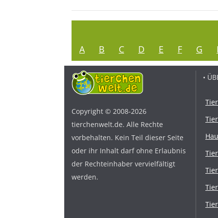
A
B
C
D
E
F
G
• ÜB
Tie
Copyright © 2008-2026
Tie
tierchenwelt.de. Alle Rechte
Hau
vorbehalten. Kein Teil dieser Seite
oder ihr Inhalt darf ohne Erlaubnis
Tie
der Rechteinhaber vervielfältigt
Tie
werden.
Tie
Tie