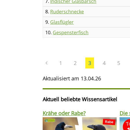
7.
Indischer Glasbarsch
8.
Ruderschnecke
9.
Glasflügler
10.
Gespensterfisch
1
2
3
4
5
Aktualisiert am
13.04.26
Aktuell beliebte Wissensartikel
Krähe oder Rabe?
Die 