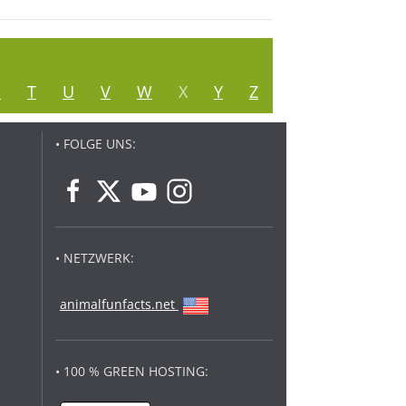
S
T
U
V
W
X
Y
Z
• FOLGE UNS:
• NETZWERK:
animalfunfacts.net
• 100 % GREEN HOSTING: