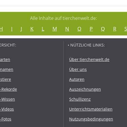
Alle Inhalte auf tierchenwelt.de:
H
I
J
K
L
M
N
O
P
Q
R
ERSICHT:
• NÜTZLICHE LINKS:
rarten
Über tierchenwelt.de
rnamen
Über uns
stiere
Autoren
r-Rekorde
Auszeichnungen
r-Wissen
Schullizenz
r-Videos
Unterrichtsmaterialien
r-Fotos
Nutzungsbedingungen