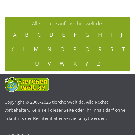
Alle Inhalte auf tierchenwelt.de:
A
B
C
D
E
F
G
H
I
J
K
L
M
N
O
P
Q
R
S
T
U
V
W
X
Y
Z
Copyright © 2008-2026 tierchenwelt.de. Alle Rechte
vorbehalten. Kein Teil dieser Seite oder ihr Inhalt darf ohne
Erlaubnis der Rechteinhaber vervielfältigt werden.