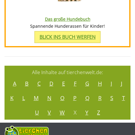
Das große Hundebuch
Spannende Hunderassen für Kinder!
BLICK INS BUCH WERFEN
Alle Inhalte auf tierchenwelt.de:
A
B
C
D
E
F
G
H
I
J
K
L
M
N
O
P
Q
R
S
T
U
V
W
X
Y
Z