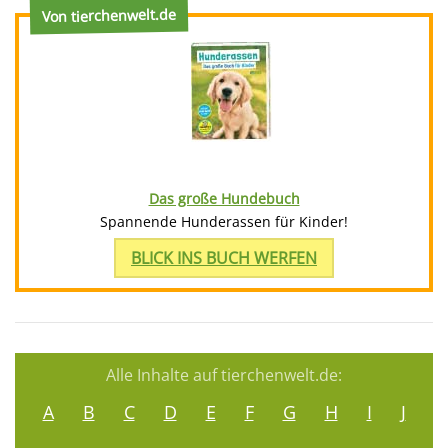
Von tierchenwelt.de
Das große Hundebuch
Spannende Hunderassen für Kinder!
BLICK INS BUCH WERFEN
Alle Inhalte auf tierchenwelt.de:
A
B
C
D
E
F
G
H
I
J