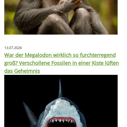
13.07.2026
War der Megalodon wirklich so furchterregend
groß? Verschollene Fossilen in einer Kiste lüften
das Geheimnis