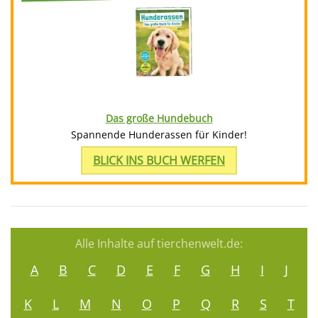
Das große Hundebuch
Spannende Hunderassen für Kinder!
BLICK INS BUCH WERFEN
Alle Inhalte auf tierchenwelt.de:
A
B
C
D
E
F
G
H
I
J
K
L
M
N
O
P
Q
R
S
T