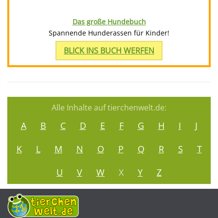
Das große Hundebuch
Spannende Hunderassen für Kinder!
BLICK INS BUCH WERFEN
Alle Inhalte auf tierchenwelt.de:
A
B
C
D
E
F
G
H
I
J
K
L
M
N
O
P
Q
R
S
T
U
V
W
X
Y
Z