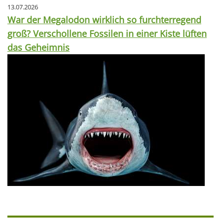
13.07.2026
War der Megalodon wirklich so furchterregend
groß? Verschollene Fossilen in einer Kiste lüften
das Geheimnis