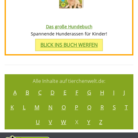
Das große Hundebuch
Spannende Hunderassen für Kinder!
BLICK INS BUCH WERFEN
Alle Inhalte auf tierchenwelt.de:
A
B
C
D
E
F
G
H
I
J
K
L
M
N
O
P
Q
R
S
T
U
V
W
X
Y
Z