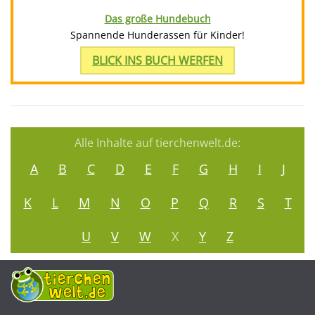
Das große Hundebuch
Spannende Hunderassen für Kinder!
BLICK INS BUCH WERFEN
Alle Inhalte auf tierchenwelt.de:
A
B
C
D
E
F
G
H
I
J
K
L
M
N
O
P
Q
R
S
T
U
V
W
X
Y
Z