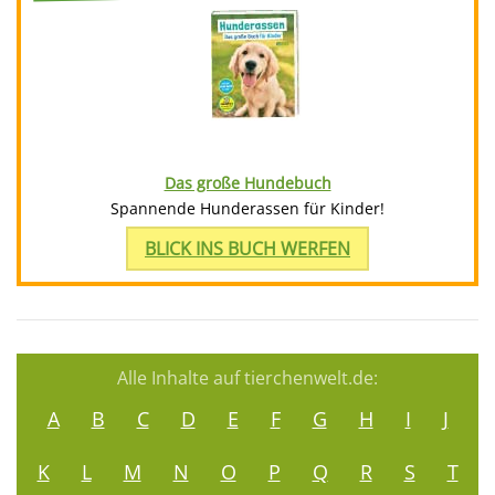
Das große Hundebuch
Spannende Hunderassen für Kinder!
BLICK INS BUCH WERFEN
Alle Inhalte auf tierchenwelt.de:
A
B
C
D
E
F
G
H
I
J
K
L
M
N
O
P
Q
R
S
T