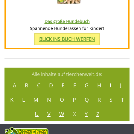
Das große Hundebuch
Spannende Hunderassen für Kinder!
BLICK INS BUCH WERFEN
Alle Inhalte auf tierchenwelt.de:
A
B
C
D
E
F
G
H
I
J
K
L
M
N
O
P
Q
R
S
T
U
V
W
X
Y
Z