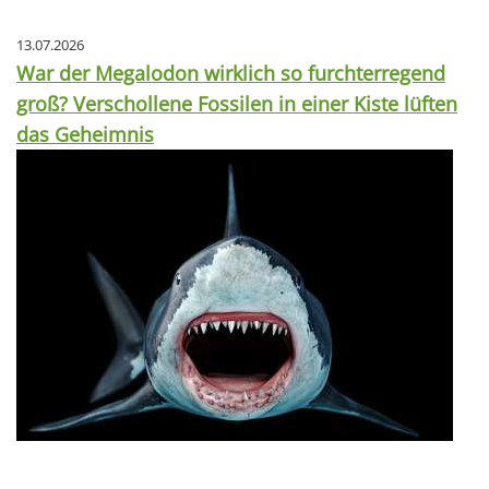
13.07.2026
War der Megalodon wirklich so furchterregend
groß? Verschollene Fossilen in einer Kiste lüften
das Geheimnis