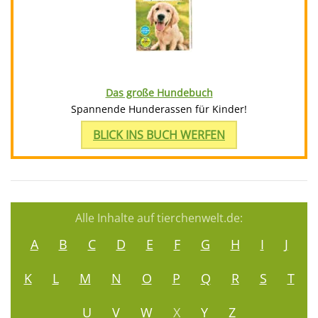
Das große Hundebuch
Spannende Hunderassen für Kinder!
BLICK INS BUCH WERFEN
Alle Inhalte auf tierchenwelt.de:
A
B
C
D
E
F
G
H
I
J
K
L
M
N
O
P
Q
R
S
T
U
V
W
X
Y
Z