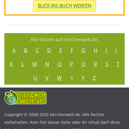
BLICK INS BUCH WERFEN
Alle Inhalte auf tierchenwelt.de:
A
B
C
D
E
F
G
H
I
J
K
L
M
N
O
P
Q
R
S
T
U
V
W
X
Y
Z
Copyright © 2008-2026 tierchenwelt.de. Alle Rechte
vorbehalten. Kein Teil dieser Seite oder ihr Inhalt darf ohne