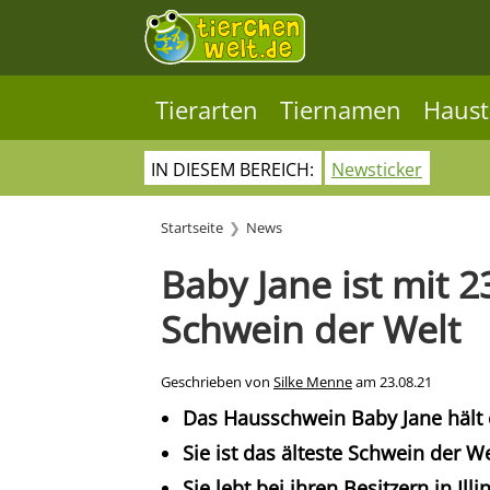
Tierarten
Tiernamen
Haust
IN DIESEM BEREICH:
Newsticker
Startseite
News
Baby Jane ist mit 2
Schwein der Welt
Geschrieben von
Silke Menne
am
23.08.21
Das Hausschwein Baby Jane hält e
Sie ist das älteste Schwein der We
Sie lebt bei ihren Besitzern in Illi