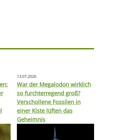
13.07.2026
en:
War der Megalodon wirklich
er
so furchterregend groß?
Verschollene Fossilen in
l
einer Kiste lüften das
Geheimnis