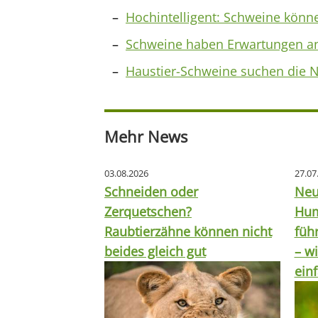
Hochintelligent: Schweine könn
Schweine haben Erwartungen an
Haustier-Schweine suchen die Nä
Mehr News
03.08.2026
27.07
Schneiden oder
Neu
Zerquetschen?
Hum
Raubtierzähne können nicht
füh
beides gleich gut
– wi
ein