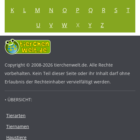
K
L
M
N
O
P
Q
R
S
T
U
V
W
X
Y
Z
Copyright © 2008-2026 tierchenwelt.de. Alle Rechte
vorbehalten. Kein Teil dieser Seite oder ihr Inhalt darf ohne
Erlaubnis der Rechteinhaber vervielfältigt werden.
• ÜBERSICHT:
Tierarten
Tiernamen
Haustiere