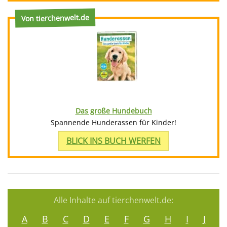
Von tierchenwelt.de
Das große Hundebuch
Spannende Hunderassen für Kinder!
BLICK INS BUCH WERFEN
Alle Inhalte auf tierchenwelt.de:
A
B
C
D
E
F
G
H
I
J