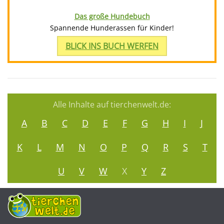
Das große Hundebuch
Spannende Hunderassen für Kinder!
BLICK INS BUCH WERFEN
Alle Inhalte auf tierchenwelt.de:
A
B
C
D
E
F
G
H
I
J
K
L
M
N
O
P
Q
R
S
T
U
V
W
X
Y
Z