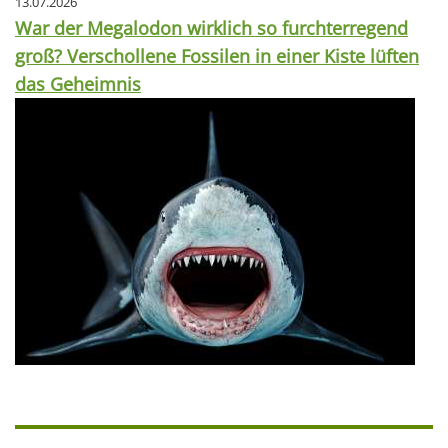
13.07.2026
War der Megalodon wirklich so furchterregend
groß? Verschollene Fossilen in einer Kiste lüften
das Geheimnis