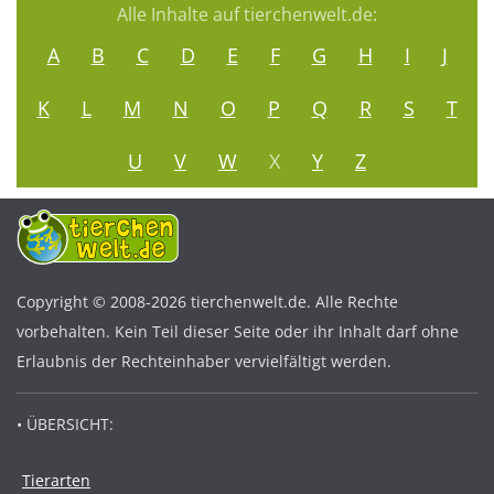
Alle Inhalte auf tierchenwelt.de:
A
B
C
D
E
F
G
H
I
J
K
L
M
N
O
P
Q
R
S
T
U
V
W
X
Y
Z
Copyright © 2008-2026 tierchenwelt.de. Alle Rechte
vorbehalten. Kein Teil dieser Seite oder ihr Inhalt darf ohne
Erlaubnis der Rechteinhaber vervielfältigt werden.
• ÜBERSICHT:
Tierarten