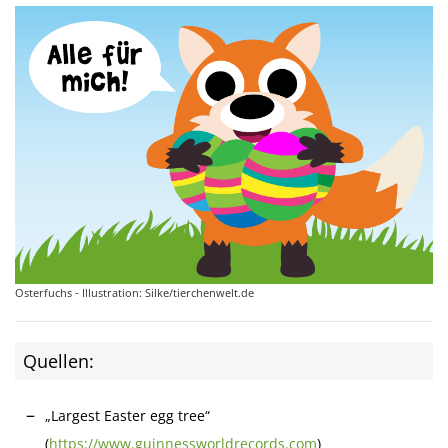
Osterfuchs - Illustration: Silke/tierchenwelt.de
Quellen:
„Largest Easter egg tree“
(
https://www.guinnessworldrecords.com
)