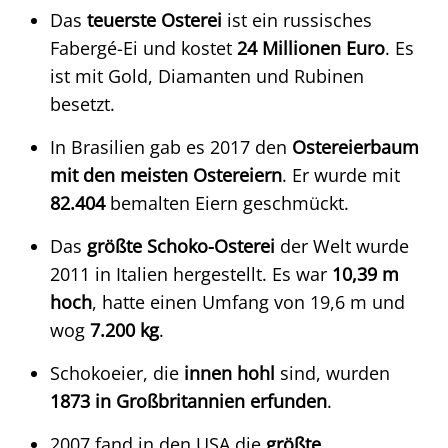
Das
teuerste Osterei
ist ein russisches
Fabergé-Ei und kostet
24 Millionen Euro
. Es
ist mit Gold, Diamanten und Rubinen
besetzt.
In Brasilien gab es 2017 den
Ostereierbaum
mit den meisten Ostereiern
. Er wurde mit
82.404
bemalten Eiern geschmückt.
Das
größte Schoko-Osterei
der Welt wurde
2011 in Italien hergestellt. Es war
10,39 m
hoch
, hatte einen Umfang von 19,6 m und
wog
7.200 kg
.
Schokoeier, die
innen hohl
sind, wurden
1873 in Großbritannien erfunden
.
2007 fand in den USA die
größte