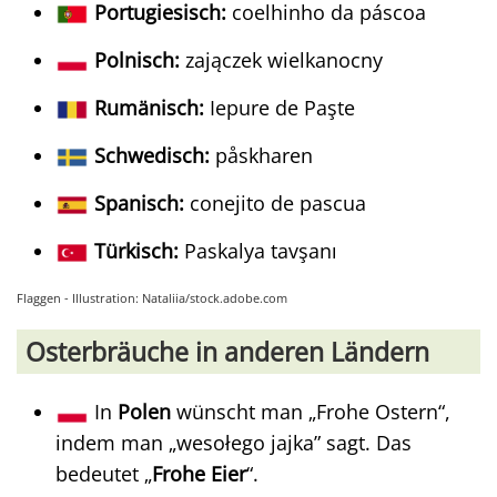
Portugiesisch:
coelhinho da páscoa
Polnisch:
zajączek wielkanocny
Rumänisch:
Iepure de Paşte
Schwedisch:
påskharen
Spanisch:
conejito de pascua
Türkisch:
Paskalya tavşanı
Flaggen - Illustration: Nataliia/stock.adobe.com
Osterbräuche in anderen Ländern
In
Polen
wünscht man „Frohe Ostern“,
indem man „wesołego jajka” sagt. Das
bedeutet „
Frohe Eier
“.