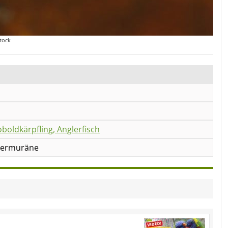
tock
boldkärpfling, Anglerfisch
stermuräne