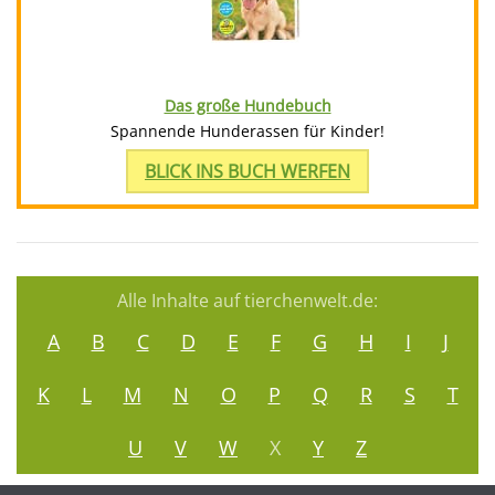
Das große Hundebuch
Spannende Hunderassen für Kinder!
BLICK INS BUCH WERFEN
Alle Inhalte auf tierchenwelt.de:
A
B
C
D
E
F
G
H
I
J
K
L
M
N
O
P
Q
R
S
T
U
V
W
X
Y
Z