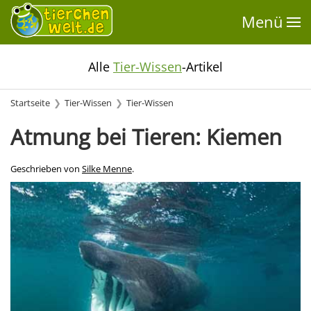
Menü
Alle
Tier-Wissen
-Artikel
Startseite
Tier-Wissen
Tier-Wissen
Atmung bei Tieren: Kiemen
Geschrieben von
Silke Menne
.