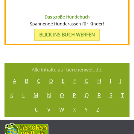
Das große Hundebuch
Spannende Hunderassen für Kinder!
BLICK INS BUCH WERFEN
Alle Inhalte auf tierchenwelt.de:
A
B
C
D
E
F
G
H
I
J
K
L
M
N
O
P
Q
R
S
T
U
V
W
X
Y
Z