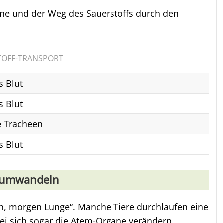
ane und der Weg des Sauerstoffs durch den
TOFF-TRANSPORT
s Blut
s Blut
e Tracheen
s Blut
e umwandeln
n, morgen Lunge“. Manche Tiere durchlaufen eine
i sich sogar die Atem-Organe verändern.