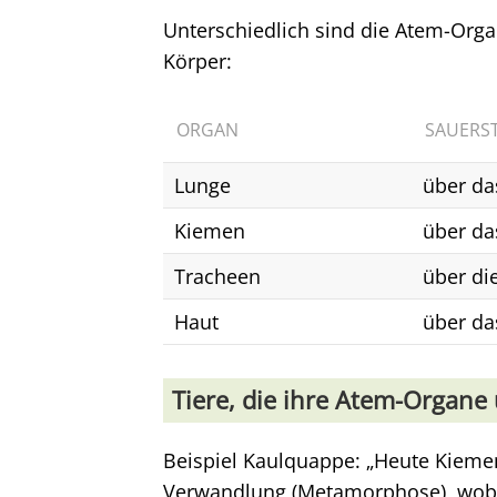
Unterschiedlich sind die Atem-Org
Körper:
ORGAN
SAUERS
Lunge
über da
Kiemen
über da
Tracheen
über di
Haut
über da
Tiere, die ihre Atem-Organ
Beispiel Kaulquappe: „Heute Kieme
Verwandlung (Metamorphose), wobe