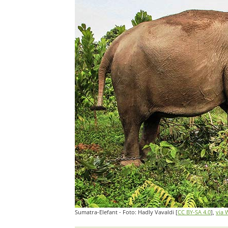
Sumatra-Elefant - Foto: Hadly Vavaldi [
CC BY-SA 4.0
],
via