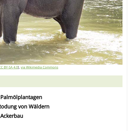
CC BY-SA 4.0
],
via Wikimedia Commons
Palmölplantagen
odung von Wäldern
Ackerbau