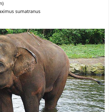
n)
aximus sumatranus