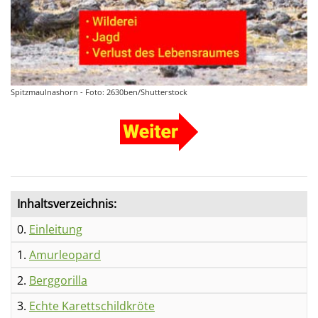
Spitzmaulnashorn - Foto: 2630ben/Shutterstock
Inhaltsverzeichnis:
0.
Einleitung
1.
Amurleopard
2.
Berggorilla
3.
Echte Karettschildkröte