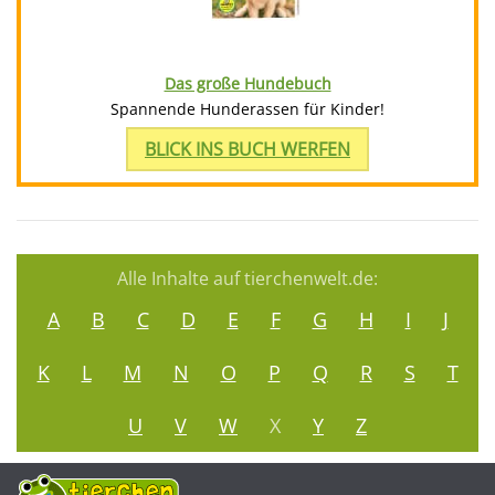
Das große Hundebuch
Spannende Hunderassen für Kinder!
BLICK INS BUCH WERFEN
Alle Inhalte auf tierchenwelt.de:
A
B
C
D
E
F
G
H
I
J
K
L
M
N
O
P
Q
R
S
T
U
V
W
X
Y
Z