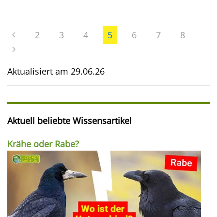
2
3
4
5
6
7
8
Aktualisiert am
29.06.26
Aktuell beliebte Wissensartikel
Krähe oder Rabe?